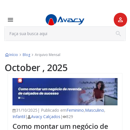
Início
Blog
Arquivo Mensal
October , 2025
31/10/2025| Publicado em
Feminino
,
Masculino
,
Infantil
|
Avacy Calçados
|
829
Como montar um negócio de