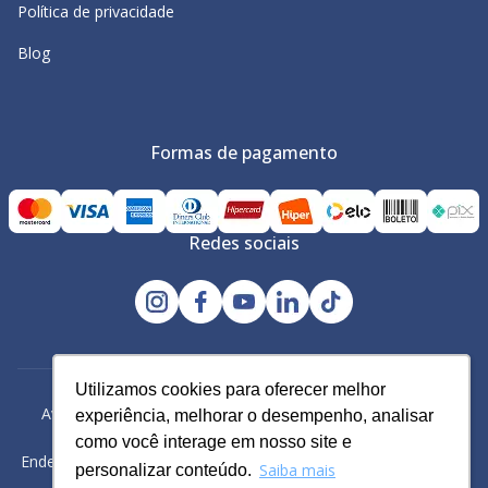
Política de privacidade
Blog
Formas de pagamento
Redes sociais
Utilizamos cookies para oferecer melhor
Utilizamos cookies para oferecer melhor
Avacy Distribuidora e Comércio de Calçados Ltda | CNPJ:
experiência, melhorar o desempenho, analisar
experiência, melhorar o desempenho, analisar
61.234.829/0001-43
como você interage em nosso site e
como você interage em nosso site e
Endereço: Rua Gomes Cardim, 235, Bairro: Brás, São Paulo -SP
Saiba mais
Saiba mais
personalizar conteúdo.
personalizar conteúdo.