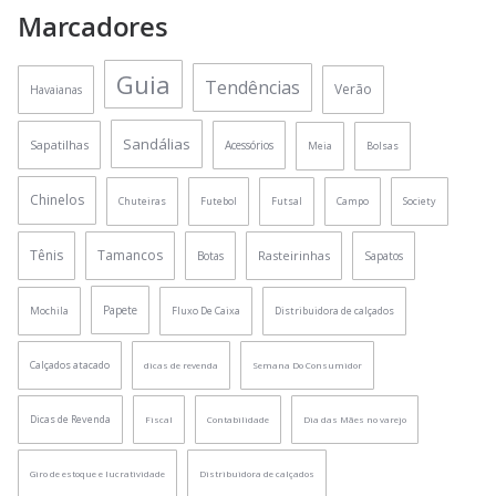
Marcadores
Guia
Tendências
Verão
Havaianas
Sandálias
Sapatilhas
Acessórios
Meia
Bolsas
Chinelos
Chuteiras
Futebol
Futsal
Campo
Society
Tênis
Tamancos
Rasteirinhas
Botas
Sapatos
Papete
Mochila
Fluxo De Caixa
Distribuidora de calçados
Calçados atacado
dicas de revenda
Semana Do Consumidor
Dicas de Revenda
Fiscal
Contabilidade
Dia das Mães no varejo
Giro de estoque e lucratividade
Distribuidora de calçados