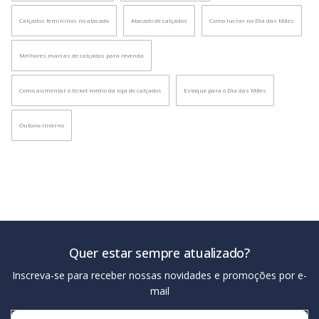
Calçados femininos no atacado
Atacado de calçados
Como lucrar no Dia das Mães
Melhores marcas de calçados para revenda
Como aumentar o ticket médio da loja de calçados
Estoque para o Dia das Mães
Outono-Inverno
Quer estar sempre atualizado?
Inscreva-se para receber nossas novidades e promoções por e-
mail