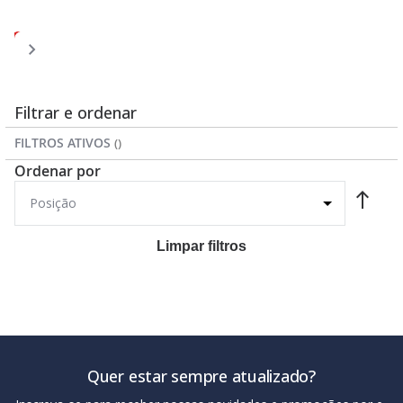
Página
Página
Página
Página
Você
Página
1
2
3
4
5
esta
lendo
a
Filtrar e ordenar
pagina
FILTROS ATIVOS
Ordenar por
Limpar filtros
Quer estar sempre atualizado?