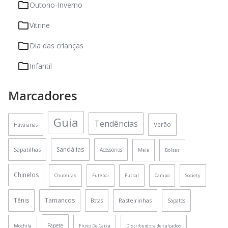
Outono-Inverno
Vitrine
Dia das crianças
Infantil
Marcadores
Guia
Tendências
Verão
Havaianas
Sandálias
Sapatilhas
Acessórios
Meia
Bolsas
Chinelos
Chuteiras
Futebol
Futsal
Campo
Society
Tênis
Tamancos
Rasteirinhas
Botas
Sapatos
Papete
Mochila
Fluxo De Caixa
Distribuidora de calçados