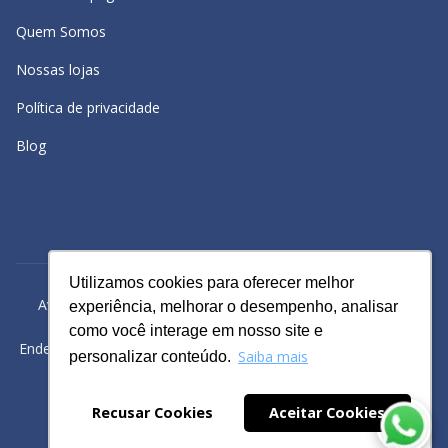
Quem Somos
Nossas lojas
Política de privacidade
Blog
Utilizamos cookies para oferecer melhor
Utilizamos cookies para oferecer melhor
Avacy Distribuidora e Comércio de Calçados Ltda | CNPJ:
experiência, melhorar o desempenho, analisar
experiência, melhorar o desempenho, analisar
61.234.829/0001-43
como você interage em nosso site e
como você interage em nosso site e
Endereço: Rua Gomes Cardim, 235, Bairro: Brás, São Paulo -SP
Saiba mais
Saiba mais
personalizar conteúdo.
personalizar conteúdo.
Powered by
Recusar Cookies
Recusar Cookies
Aceitar Cookies
Aceitar Cookies