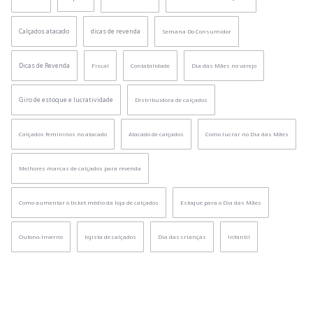
Calçados atacado
dicas de revenda
Semana Do Consumidor
Dicas de Revenda
Fiscal
Contabilidade
Dia das Mães no varejo
Giro de estoque e lucratividade
Distribuidora de calçados
Calçados femininos no atacado
Atacado de calçados
Como lucrar no Dia das Mães
Melhores marcas de calçados para revenda
Como aumentar o ticket médio da loja de calçados
Estoque para o Dia das Mães
Outono-Inverno
lojista de calçados
Dia das crianças
Infantil