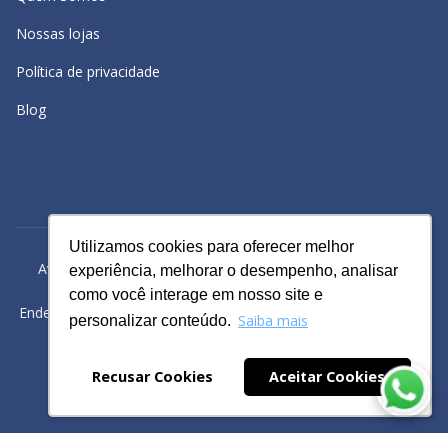
Nossas lojas
Política de privacidade
Blog
Utilizamos cookies para oferecer melhor
Utilizamos cookies para oferecer melhor
Avacy Distribuidora e Comércio de Calçados Ltda | CNPJ:
experiência, melhorar o desempenho, analisar
experiência, melhorar o desempenho, analisar
61.234.829/0001-43
como você interage em nosso site e
como você interage em nosso site e
Endereço: Rua Gomes Cardim, 235, Bairro: Brás, São Paulo -SP
Saiba mais
Saiba mais
personalizar conteúdo.
personalizar conteúdo.
Powered by
Recusar Cookies
Recusar Cookies
Aceitar Cookies
Aceitar Cookies