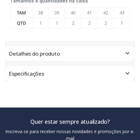
Tamanhos e quantidades na caixa
TAM
38
39
40
41
42
43
QTD
1
1
2
2
2
1
Detalhes do produto
Especificações
Quer estar sempre atualizado?
Inscreva-se para receber nossas novidades e promoções por e-
mail