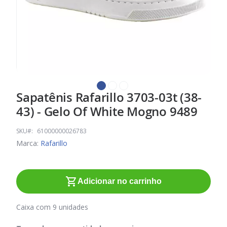
Sapatênis Rafarillo 3703-03t (38-
Saltar
para
43) - Gelo Of White Mogno 9489
o
início
SKU
61000000026783
da
Marca:
Rafarillo
Galeria
de
imagens
Adicionar no carrinho
Caixa com 9 unidades