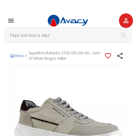
Sapatênis Rafarillo 3703-03t (38-43) - Gelo
Início
Of White Mogno 9489
Pular
para
o
final
da
Galeria
de
imagens