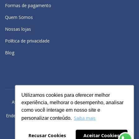
Formas de pagamento
Quem Somos
Nossas lojas
Política de privacidade
Blog
Utilizamos cookies para oferecer melhor
Utilizamos cookies para oferecer melhor
Avacy Distribuidora e Comércio de Calçados Ltda | CNPJ:
experiência, melhorar o desempenho, analisar
experiência, melhorar o desempenho, analisar
61.234.829/0001-43
como você interage em nosso site e
como você interage em nosso site e
Endereço: Rua Gomes Cardim, 235, Bairro: Brás, São Paulo -SP
Saiba mais
Saiba mais
personalizar conteúdo.
personalizar conteúdo.
Powered by
Recusar Cookies
Recusar Cookies
Aceitar Cookies
Aceitar Cookies