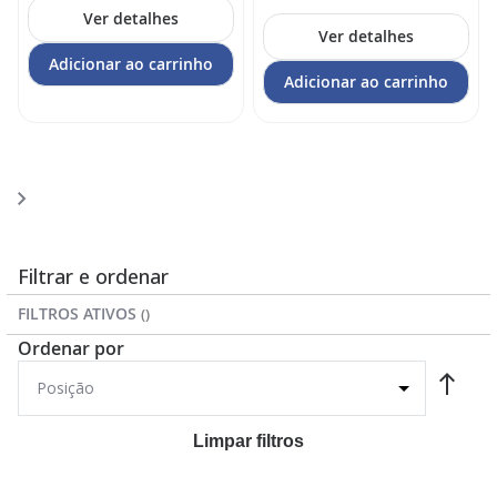
Ver detalhes
Ver detalhes
Adicionar ao carrinho
Adicionar ao carrinho
Página
Página
Você
Página
1
2
3
esta
lendo
a
Filtrar e ordenar
pagina
FILTROS ATIVOS
Ordenar por
Limpar filtros