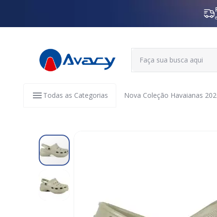
Todas as Categorias
Nova Coleção Havaianas 202
Pular
para
o
final
da
Galeria
de
imagens