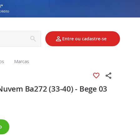
X*
crédito
Entre ou cadastre-se
os
Marcas
Nuvem Ba272 (33-40) - Bege 03
o