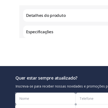
Galeria
de
Detalhes do produto
imagens
Especificações
Quer estar sempre atualizado?
Inscreva-se para receber nossas novidades e promoções p