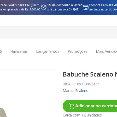
Frete Grátis para CNPJ+IE*
5% de desconto à vista*
Compras em até 4
em compras acima de R$:1.000,00
para compras com CNPJ+IE
sem juros no cartão de 
6
Havaianas
Lançamentos
Promoções
Mais Vendid
Babuche Scaleno 
SKU
61000000026177
Marca:
Scaleno
Adicionar no carrinh
Caixa com 12 unidades