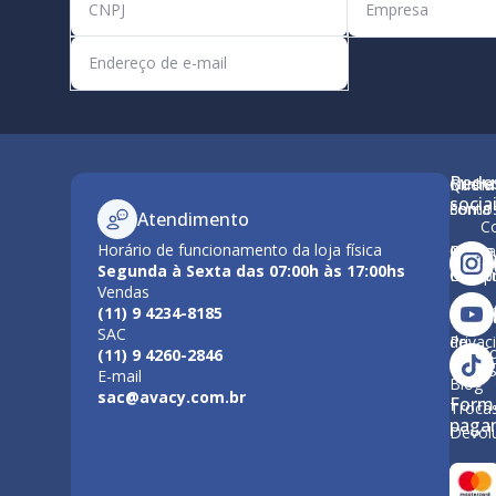
Rede
Minha
Quem
M
socia
conta
Somo
Atendimento
C
Horário de funcionamento da loja física
Como
Nossa
Po
Segunda à Sexta das 07:00h às 17:00hs
Compr
Estrut
Vendas
Tr
(11) 9 4234-8185
Polític
Políti
SAC
de
Privac
F
(11) 9 4260-2846
Entre
E-mail
Blog
sac@avacy.com.br
Form
Troca
paga
Devol
Forma