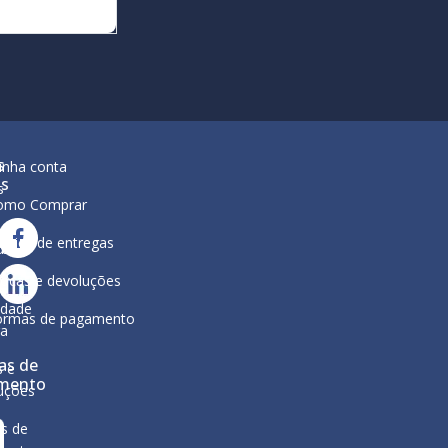
s
inha conta
is
s
omo Comprar
lítica de entregas
ar
ura
ocas e devoluções
a
ca de
idade
ormas de pagamento
ga
as de
s e
mento
uções
s de