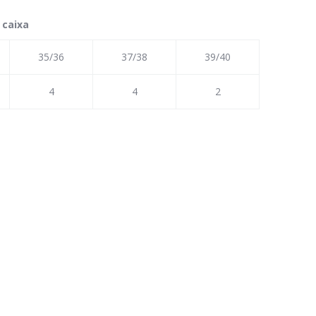
 caixa
35/36
37/38
39/40
4
4
2