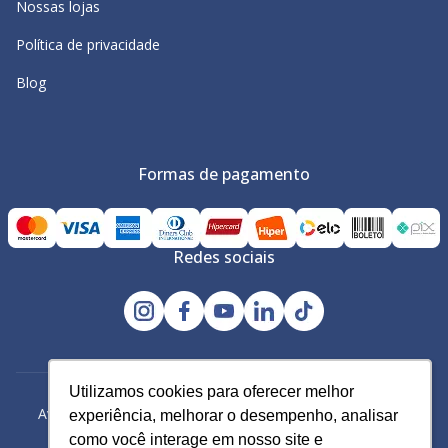
Nossas lojas
Política de privacidade
Blog
Formas de pagamento
Redes sociais
Utilizamos cookies para oferecer melhor
Utilizamos cookies para oferecer melhor
Avacy Distribuidora e Comércio de Calçados Ltda | CNPJ:
experiência, melhorar o desempenho, analisar
experiência, melhorar o desempenho, analisar
61.234.829/0001-43
como você interage em nosso site e
como você interage em nosso site e