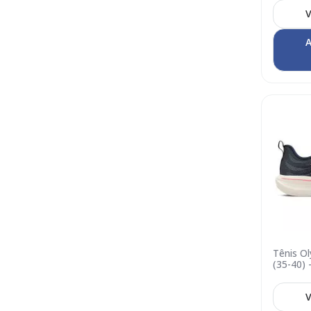
V
A
Tênis O
(35-40) 
V