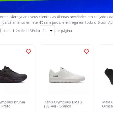
ra e ofereça aos seus clientes as últimas novidades em calçados 
, parcelamento em até 4X sem juros, e entrega em todo o Brasil. Apr
Itens
1
-
24
de
113
Exibir
por página
lympikus Bruma
Tênis Olympikus Eros 2
Meia O
- Preto
(38-44) - Branco
Oimsa2
Preto