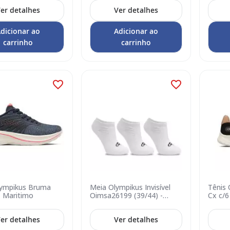
er detalhes
Ver detalhes
dicionar ao
Adicionar ao
carrinho
carrinho
lympikus Bruma
Meia Olympikus Invisível
Tênis 
- Maritimo
Oimsa26199 (39/44) -
Cx c/6
Branco
Preto
er detalhes
Ver detalhes