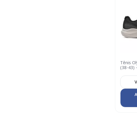
Tênis O
(38-43) 
V
A