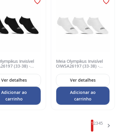
lympikus Invisível
Meia Olympikus Invisível
26197 (33-38) -
OIWSA26197 (33-38) -
Branco
Ver detalhes
Ver detalhes
Adicionar ao
Adicionar ao
carrinho
carrinho
Página
Página
Página
Página
Você esta lendo a pag
Página
1
2
3
4
5