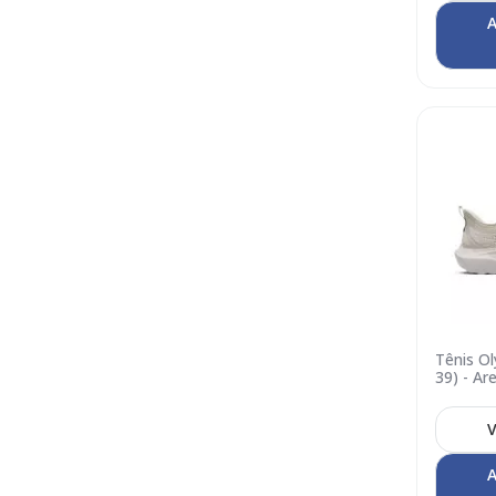
A
Tênis O
39) - Ar
V
A