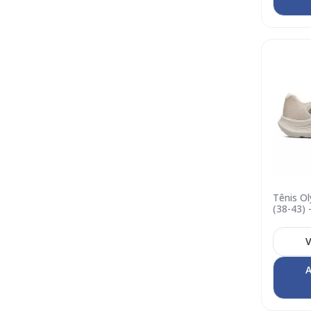
Tênis Ol
(38-43) 
V
A