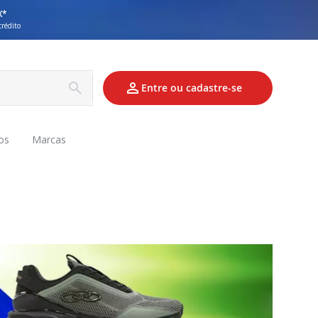
X*
crédito
Entre ou cadastre-se
os
Marcas