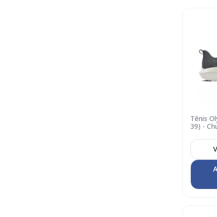
Tênis O
39) - C
V
A