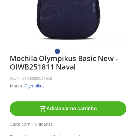
Mochila Olympikus Basic New -
Saltar
para
OIWB251811 Naval
o
início
SKU
61000000027628
da
Marca:
Olympikus
Galeria
de
imagens
Adicionar no carrinho
Caixa com 1 unidades