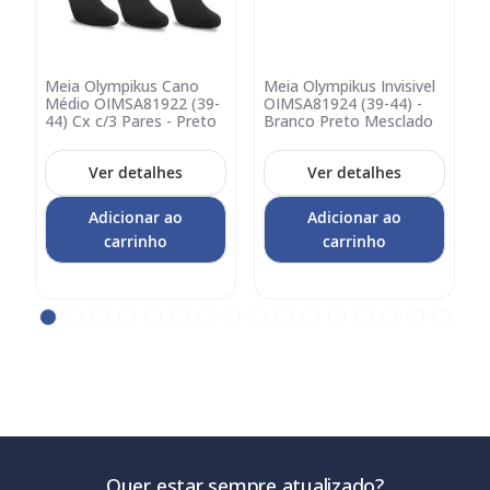
g
Meia Olympikus Cano
Meia Olympikus Invisivel
Adicionar
Adicionar
A
Médio OIMSA81922 (39-
OIMSA81924 (39-44) -
no
no
44) Cx c/3 Pares - Preto
Branco Preto Mesclado
(
carrinho
carrinho
c
Ver detalhes
Ver detalhes
Adicionar ao
Adicionar ao
carrinho
carrinho
Quer estar sempre atualizado?