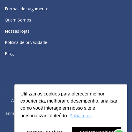
Formas de pagamento
Quem Somos
Nossas lojas
Política de privacidade
Blog
Utilizamos cookies para oferecer melhor
Utilizamos cookies para oferecer melhor
Avacy Distribuidora e Comércio de Calçados Ltda | CNPJ:
experiência, melhorar o desempenho, analisar
experiência, melhorar o desempenho, analisar
61.234.829/0001-43
como você interage em nosso site e
como você interage em nosso site e
Endereço: Rua Gomes Cardim, 235, Bairro: Brás, São Paulo -SP
Saiba mais
Saiba mais
personalizar conteúdo.
personalizar conteúdo.
Powered by