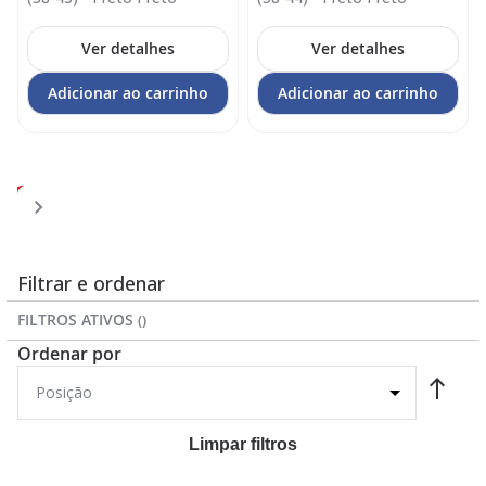
Ver detalhes
Ver detalhes
Adicionar ao carrinho
Adicionar ao carrinho
Página
Página
Página
Página
Você
Página
1
2
3
4
5
esta
lendo
a
Filtrar e ordenar
pagina
FILTROS ATIVOS
Ordenar por
Limpar filtros