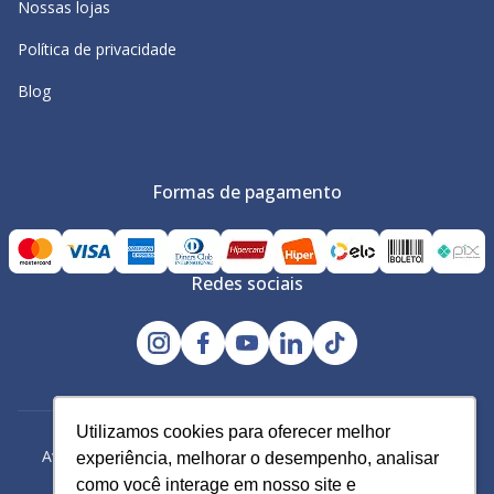
Nossas lojas
Política de privacidade
Blog
Formas de pagamento
Redes sociais
Utilizamos cookies para oferecer melhor
Utilizamos cookies para oferecer melhor
Avacy Distribuidora e Comércio de Calçados Ltda | CNPJ:
experiência, melhorar o desempenho, analisar
experiência, melhorar o desempenho, analisar
61.234.829/0001-43
como você interage em nosso site e
como você interage em nosso site e