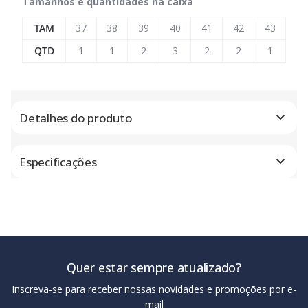
Tamanhos e quantidades na caixa
TAM
37
38
39
40
41
42
43
QTD
1
1
2
3
2
2
1
Detalhes do produto
Especificações
Quer estar sempre atualizado?
Inscreva-se para receber nossas novidades e promoções por e-
mail