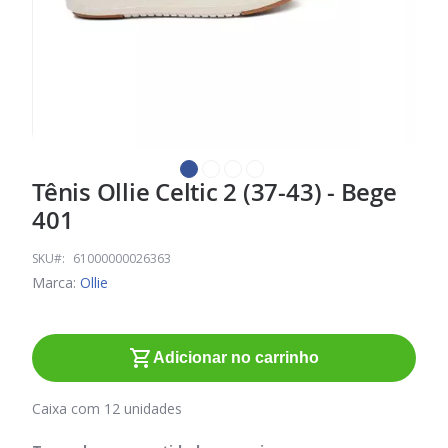
Tênis Ollie Celtic 2 (37-43) - Bege
Saltar
para
401
o
início
SKU
61000000026363
da
Marca:
Ollie
Galeria
de
imagens
Adicionar no carrinho
Caixa com 12 unidades