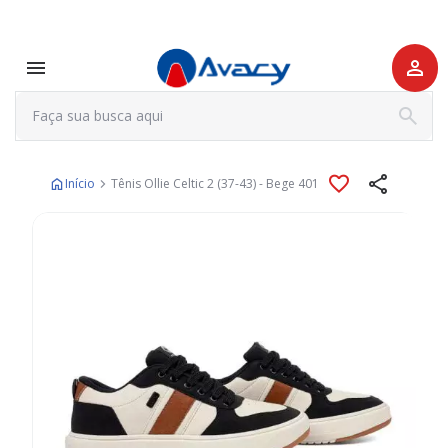
Início
Tênis Ollie Celtic 2 (37-43) - Bege 401
Pular
para
o
final
da
Galeria
de
imagens