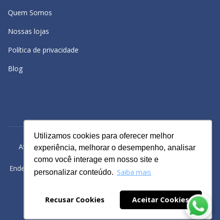
Quem Somos
Nossas lojas
Política de privacidade
Blog
Utilizamos cookies para oferecer melhor
Utilizamos cookies para oferecer melhor
Avacy Distribuidora e Comércio de Calçados Ltda | CNPJ:
experiência, melhorar o desempenho, analisar
experiência, melhorar o desempenho, analisar
61.234.829/0001-43
como você interage em nosso site e
como você interage em nosso site e
Endereço: Rua Gomes Cardim, 235, Bairro: Brás, São Paulo -SP
Saiba mais
Saiba mais
personalizar conteúdo.
personalizar conteúdo.
Powered by
Recusar Cookies
Recusar Cookies
Aceitar Cookies
Aceitar Cookies