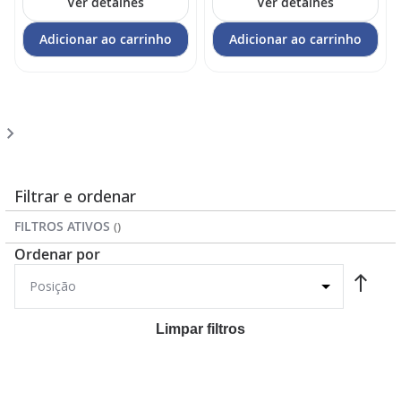
Ver detalhes
Ver detalhes
Adicionar ao carrinho
Adicionar ao carrinho
Página
Você
Página
1
2
esta
lendo
a
Filtrar e ordenar
pagina
FILTROS ATIVOS
Ordenar por
Limpar filtros