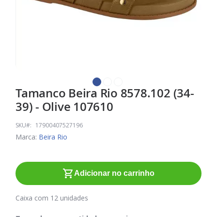
Tamanco Beira Rio 8578.102 (34-
Saltar
para
39) - Olive 107610
o
início
SKU
17900407527196
da
Marca:
Beira Rio
Galeria
de
imagens
Adicionar no carrinho
Caixa com 12 unidades