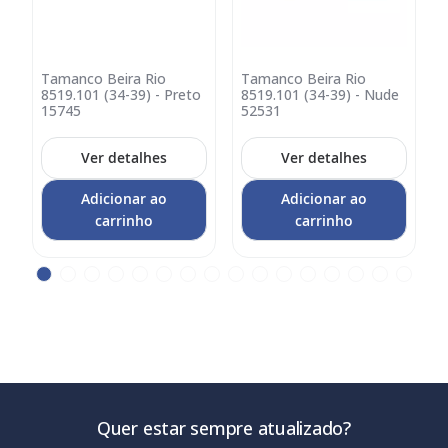
Tamanco Beira Rio
Tamanco Beira Rio
Adicionar
Adicionar
A
8519.101 (34-39) - Preto
8519.101 (34-39) - Nude
8
no
no
15745
52531
carrinho
carrinho
c
Ver detalhes
Ver detalhes
Adicionar ao
Adicionar ao
carrinho
carrinho
Quer estar sempre atualizado?