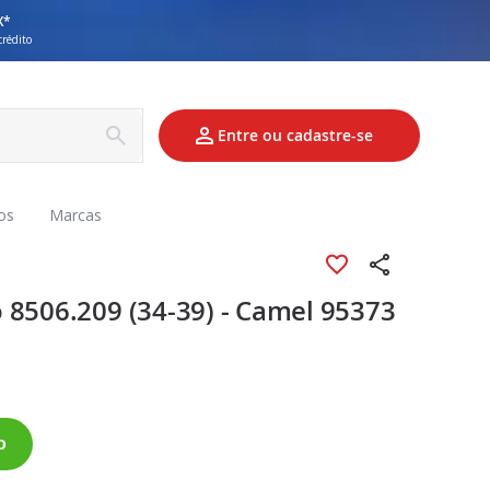
X*
crédito
Entre ou cadastre-se
os
Marcas
 8506.209 (34-39) - Camel 95373
o