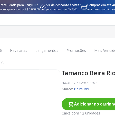
Frete Grátis para CNPJ+IE*
5% de desconto à vista*
Compras em até 4
em compras acima de R$:1.000,00
para compras com CNPJ+IE
sem juros no cartão de 
6
Havaianas
Lançamentos
Promoções
Mais Vendid
373
Tamanco Beira Rio
SKU
17900294811972
Marca:
Beira Rio
Adicionar no carrinh
Caixa com 12 unidades