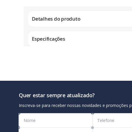
Galeria
de
Detalhes do produto
imagens
Especificações
Quer estar sempre atualizado?
Inscreva-se para receber nossas novidades e promoções p