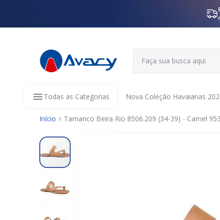
Todas as Categorias
Nova Coleção Havaianas 202
Início
Tamanco Beira Rio 8506.209 (34-39) - Camel 95
Pular
para
o
final
da
Galeria
de
imagens