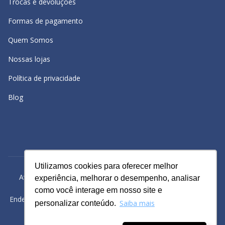
Trocas e devoluções
Formas de pagamento
Quem Somos
Nossas lojas
Política de privacidade
Blog
Utilizamos cookies para oferecer melhor
Utilizamos cookies para oferecer melhor
Avacy Distribuidora e Comércio de Calçados Ltda | CNPJ:
experiência, melhorar o desempenho, analisar
experiência, melhorar o desempenho, analisar
61.234.829/0001-43
como você interage em nosso site e
como você interage em nosso site e
Endereço: Rua Gomes Cardim, 235, Bairro: Brás, São Paulo -SP
Saiba mais
Saiba mais
personalizar conteúdo.
personalizar conteúdo.