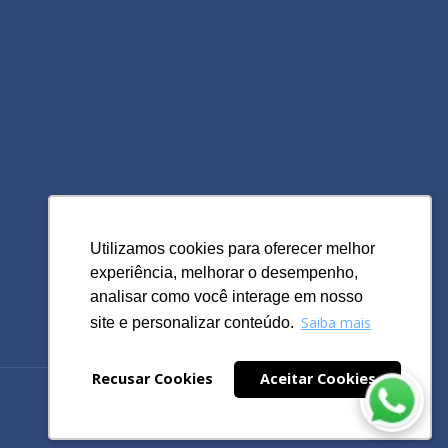
Utilizamos cookies para oferecer melhor
Utilizamos cookies para oferecer melhor
experiência, melhorar o desempenho,
experiência, melhorar o desempenho,
analisar como você interage em nosso
analisar como você interage em nosso
Saiba mais
Saiba mais
site e personalizar conteúdo.
site e personalizar conteúdo.
Recusar Cookies
Recusar Cookies
Aceitar Cookies
Aceitar Cookies
Powered by