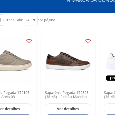
8
itens
Exibir
por página
is Pegada 172108
Sapatênis Pegada 172803
Sapat
- Areia 03
(38-43) - Pinhão Marinho
(38-43
08
01
er detalhes
Ver detalhes