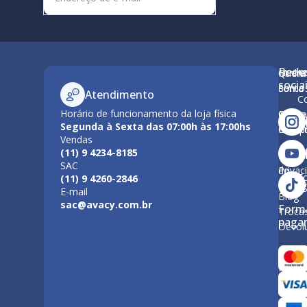
Rede
Minha
Quem
M
socia
conta
Somo
Atendimento
C
Horário de funcionamento da loja física
Como
Nossa
Po
Segunda à Sexta das 07:00h às 17:00hs
Compr
Estrut
Vendas
Tr
(11) 9 4234-8185
Polític
Políti
SAC
de
Privac
F
(11) 9 4260-2846
Entre
E-mail
Blog
sac@avacy.com.br
Form
Troca
paga
Devol
Forma
Paga