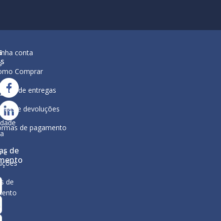
s
inha conta
is
s
omo Comprar
lítica de entregas
ar
ura
ocas e devoluções
a
ca de
idade
ormas de pagamento
ga
as de
s e
mento
uções
s de
mento