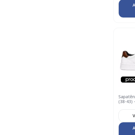
A
Sapatên
(38-43)
01
V
A