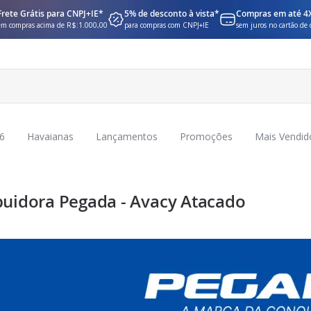
Frete Grátis para CNPJ+IE*
5% de desconto à vista*
Compras em até 4
em compras acima de R$:1.000,00
para compras com CNPJ+IE
sem juros no cartão de 
6
Havaianas
Lançamentos
Promoções
Mais Vendid
buidora Pegada - Avacy Atacado