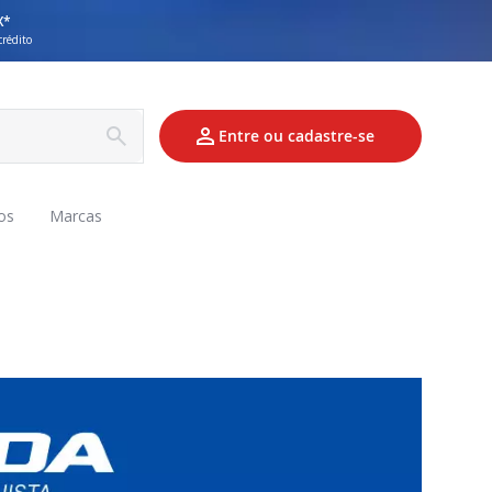
X*
crédito
Entre ou cadastre-se
os
Marcas