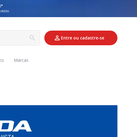
X*
crédito
Entre ou cadastre-se
os
Marcas