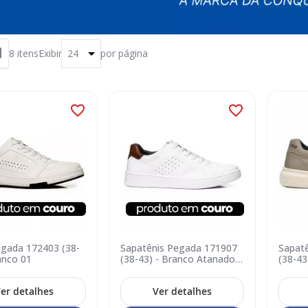
8
itens
Exibir
por página
egada 172403 (38-
Sapatênis Pegada 171907
Sapat
anco 01
(38-43) - Branco Atanado
(38-43
01
er detalhes
Ver detalhes