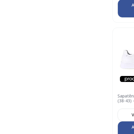
A
Sapatên
(38-43) 
01
V
A