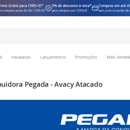
Frete Grátis para CNPJ+IE*
5% de desconto à vista*
Compras em até 4
em compras acima de R$:1.000,00
para compras com CNPJ+IE
sem juros no cartão de 
6
Havaianas
Lançamentos
Promoções
Mais Vendid
buidora Pegada - Avacy Atacado