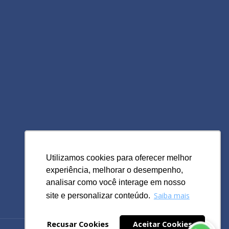
Utilizamos cookies para oferecer melhor
Utilizamos cookies para oferecer melhor
experiência, melhorar o desempenho,
experiência, melhorar o desempenho,
analisar como você interage em nosso
analisar como você interage em nosso
Saiba mais
Saiba mais
site e personalizar conteúdo.
site e personalizar conteúdo.
Recusar Cookies
Recusar Cookies
Aceitar Cookies
Aceitar Cookies