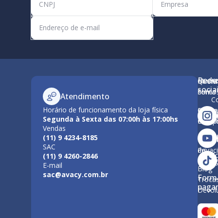
Rede
Minha
Quem
M
socia
conta
Somo
Atendimento
C
Horário de funcionamento da loja física
Como
Nossa
Po
Segunda à Sexta das 07:00h às 17:00hs
Compr
Estrut
Vendas
Tr
(11) 9 4234-8185
Polític
Políti
SAC
de
Privac
F
(11) 9 4260-2846
Entre
E-mail
Blog
sac@avacy.com.br
Form
Troca
paga
Devol
Forma