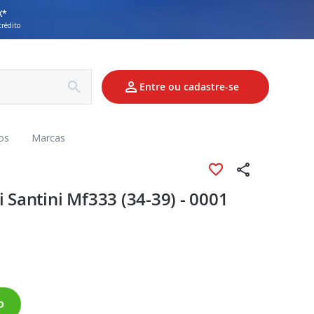
X*
crédito
Entre ou cadastre-se
os
Marcas
i Santini Mf333 (34-39) - 0001
o