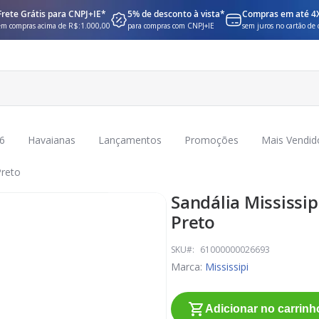
Frete Grátis para CNPJ+IE*
5% de desconto à vista*
Compras em até 4
em compras acima de R$:1.000,00
para compras com CNPJ+IE
sem juros no cartão de 
6
Havaianas
Lançamentos
Promoções
Mais Vendid
Preto
Sandália Mississip
Preto
SKU
61000000026693
Marca:
Mississipi
Adicionar no carrinh