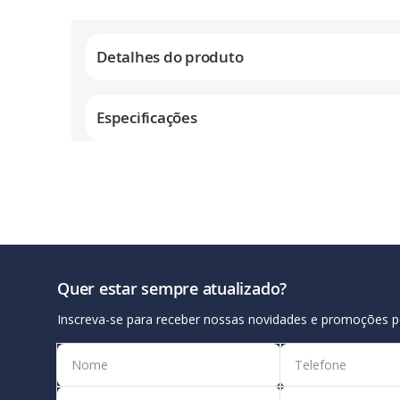
Galeria
de
Detalhes do produto
imagens
Especificações
Quer estar sempre atualizado?
Inscreva-se para receber nossas novidades e promoções p