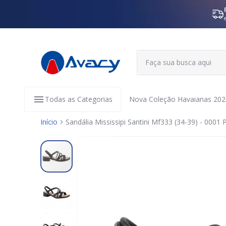
Todas as Categorias
Nova Coleção Havaianas 202
Início
Sandália Mississipi Santini Mf333 (34-39) - 0001 
Pular
para
o
final
da
Galeria
de
imagens