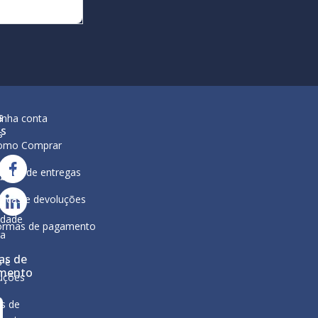
s
inha conta
is
s
omo Comprar
lítica de entregas
ar
ura
ocas e devoluções
a
ca de
idade
ormas de pagamento
ga
as de
s e
mento
uções
s de