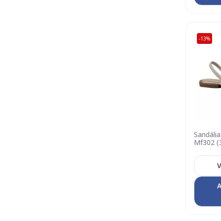
-13%
Sandália
Mf302 (
C
V
A