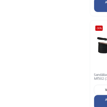
A
-36%
Sandália
Mf502 (3
Pewter 
V
A