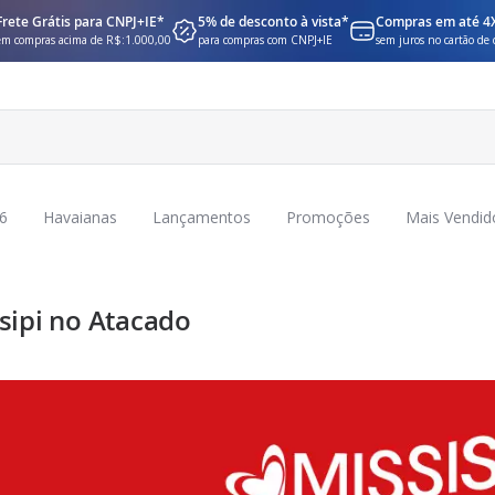
Frete Grátis para CNPJ+IE*
5% de desconto à vista*
Compras em até 4
em compras acima de R$:1.000,00
para compras com CNPJ+IE
sem juros no cartão de 
6
Havaianas
Lançamentos
Promoções
Mais Vendid
sipi no Atacado