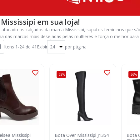
Mississipi em sua loja!
atacado os calçados da marca Mississipi, sapatos femininos que são
ma das marcas mais desejadas pelas mulheres e força o melhor para s
Itens
1
-
24
de
41
Exibir
por página
-28%
-26%
lsea Mississipi
Bota Over Mississipi J1354
Bota C