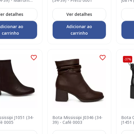
34-39) - Marrom
(34-39) - Preto 0001
J0814 
er detalhes
Ver detalhes
dicionar ao
Adicionar ao
carrinho
carrinho
-37%
sissipi J1051 (34-
Bota Mississipi J0346 (34-
Bota C
fé 0005
39) - Café 0003
J1451 