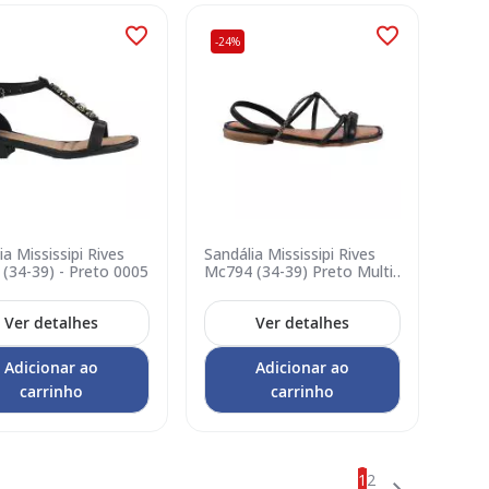
-24%
ia Mississipi Rives
Sandália Mississipi Rives
(34-39) - Preto 0005
Mc794 (34-39) Preto Multi
- 0006
Ver detalhes
Ver detalhes
Adicionar ao
Adicionar ao
carrinho
carrinho
Página
Você esta lendo a
Página
1
2