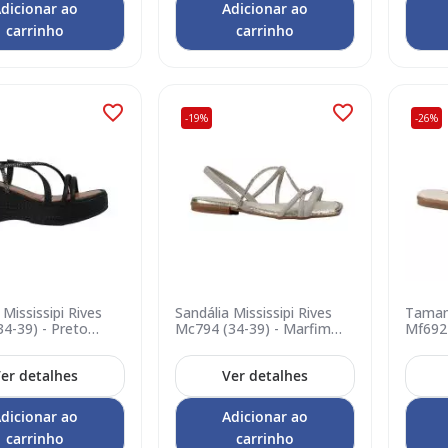
dicionar ao
Adicionar ao
carrinho
carrinho
-19%
-26%
 Mississipi Rives
Sandália Mississipi Rives
Tamanc
4-39) - Preto
Mc794 (34-39) - Marfim
Mf692 
0006
Ouro Light 0001
0005
er detalhes
Ver detalhes
dicionar ao
Adicionar ao
carrinho
carrinho