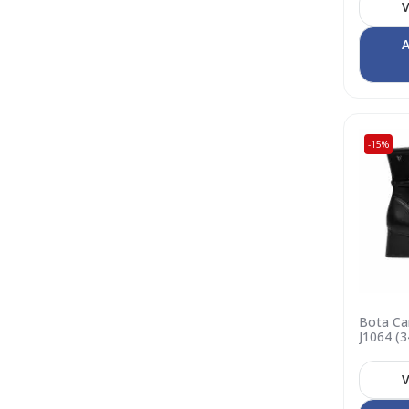
V
A
-15%
Bota Can
J1064 (3
V