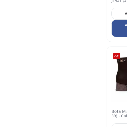
J1451 (
0002
V
A
-5%
Bota Mis
39) - Ca