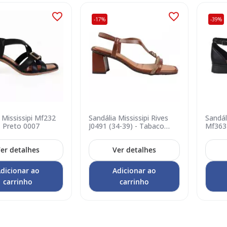
-17%
-39%
 Mississipi Mf232
Sandália Mississipi Rives
Sandál
- Preto 0007
J0491 (34-39) - Tabaco
Mf363 
0001
er detalhes
Ver detalhes
dicionar ao
Adicionar ao
carrinho
carrinho