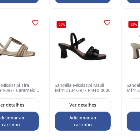
-26%
-28%
 Mississipi Tira
Sandália Mississipi Mabli
Sandál
34-39) - Caramelo
Mf412 (34-39) - Preto 0006
Mf412
otton 0005
0002
er detalhes
Ver detalhes
dicionar ao
Adicionar ao
carrinho
carrinho