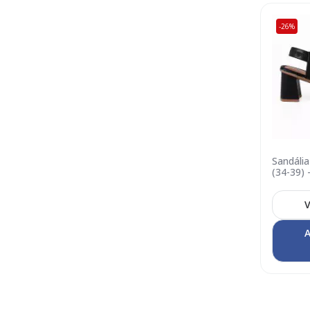
-26%
Sandália
(34-39) 
V
A