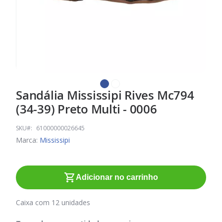
Sandália Mississipi Rives Mc794
Saltar
para
(34-39) Preto Multi - 0006
o
início
SKU
61000000026645
da
Marca:
Mississipi
Galeria
de
imagens
Adicionar no carrinho
Caixa com 12 unidades