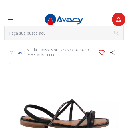
Sandália Mississipi Rives Mc794 (34-39)
Início
Preto Multi - 0006
Pular
para
o
final
da
Galeria
de
imagens