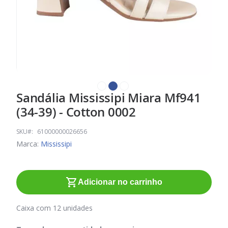
Sandália Mississipi Miara Mf941
Saltar
para
(34-39) - Cotton 0002
o
início
SKU
61000000026656
da
Marca:
Mississipi
Galeria
de
imagens
Adicionar no carrinho
Caixa com 12 unidades