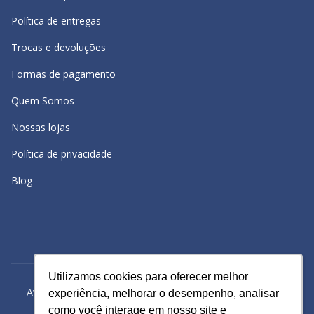
Política de entregas
Trocas e devoluções
Formas de pagamento
Quem Somos
Nossas lojas
Política de privacidade
Blog
Utilizamos cookies para oferecer melhor
Utilizamos cookies para oferecer melhor
Avacy Distribuidora e Comércio de Calçados Ltda | CNPJ:
experiência, melhorar o desempenho, analisar
experiência, melhorar o desempenho, analisar
61.234.829/0001-43
como você interage em nosso site e
como você interage em nosso site e