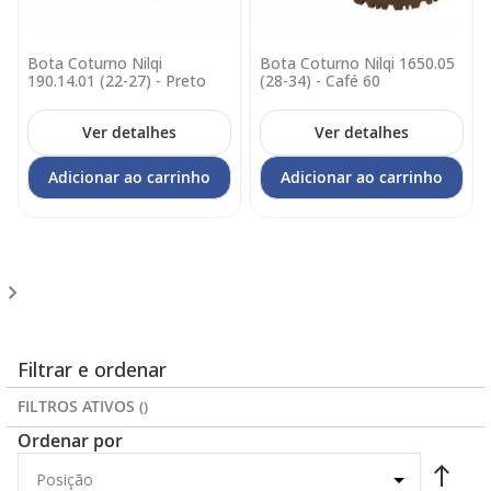
Bota Coturno Nilqi
Bota Coturno Nilqi 1650.05
190.14.01 (22-27) - Preto
(28-34) - Café 60
Ver detalhes
Ver detalhes
Adicionar ao carrinho
Adicionar ao carrinho
Página
Você
Página
1
2
esta
lendo
a
Filtrar e ordenar
pagina
FILTROS ATIVOS
Ordenar por