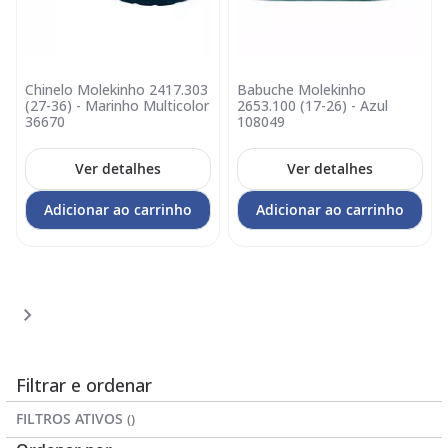
Chinelo Molekinho 2417.303
Babuche Molekinho
(27-36) - Marinho Multicolor
2653.100 (17-26) - Azul
36670
108049
Ver detalhes
Ver detalhes
Adicionar ao carrinho
Adicionar ao carrinho
Página
Página
Página
Você
Página
1
2
3
4
esta
lendo
a
Filtrar e ordenar
pagina
FILTROS ATIVOS