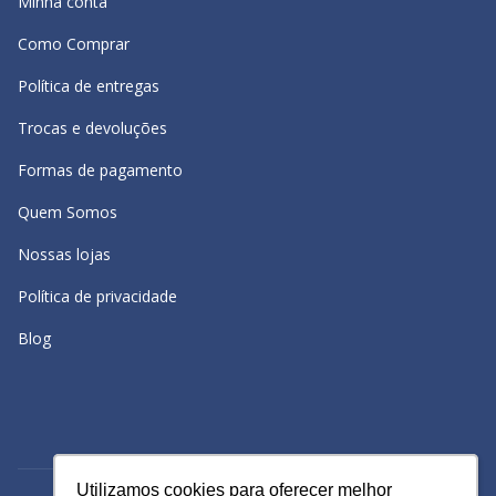
Minha conta
Como Comprar
Política de entregas
Trocas e devoluções
Formas de pagamento
Quem Somos
Nossas lojas
Política de privacidade
Blog
Utilizamos cookies para oferecer melhor
Utilizamos cookies para oferecer melhor