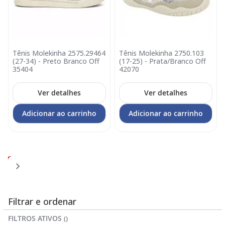
Tênis Molekinha 2575.29464
Tênis Molekinha 2750.103
(27-34) - Preto Branco Off
(17-25) - Prata/Branco Off
35404
42070
Ver detalhes
Ver detalhes
Adicionar ao carrinho
Adicionar ao carrinho
Página
Página
Página
Página
Você
Página
1
2
3
4
5
esta
lendo
a
Filtrar e ordenar
pagina
FILTROS ATIVOS