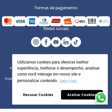
Formas de pagamento
Redes sociais
Utilizamos cookies para oferecer melhor
Utilizamos cookies para oferecer melhor
Avacy Distribuidora e Comércio de Calçados Ltda | CNPJ:
experiência, melhorar o desempenho, analisar
experiência, melhorar o desempenho, analisar
61.234.829/0001-43
como você interage em nosso site e
como você interage em nosso site e
Endereço: Rua Gomes Cardim, 235, Bairro: Brás, São Paulo -SP
Saiba mais
Saiba mais
personalizar conteúdo.
personalizar conteúdo.
Powered by
Recusar Cookies
Recusar Cookies
Aceitar Cookies
Aceitar Cookies