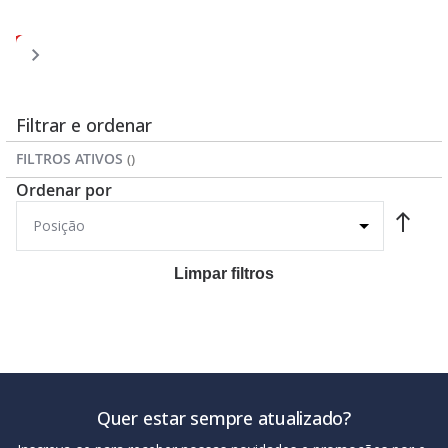
Página
Página
Página
Página
Você
Página
1
2
3
4
5
esta
lendo
a
Filtrar e ordenar
pagina
FILTROS ATIVOS
Ordenar por
Limpar filtros
Quer estar sempre atualizado?