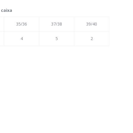
 caixa
35/36
37/38
39/40
4
5
2