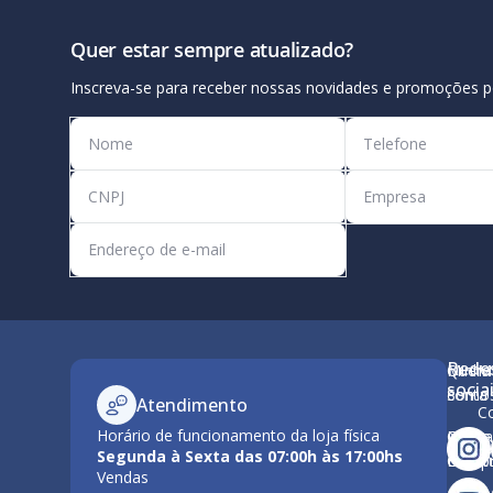
Quer estar sempre atualizado?
Inscreva-se para receber nossas novidades e promoções p
Rede
Minha
Quem
M
socia
conta
Somo
Atendimento
C
Horário de funcionamento da loja física
Como
Nossa
Po
Segunda à Sexta das 07:00h às 17:00hs
Compr
Estrut
Vendas