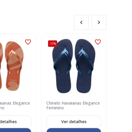
-17%
-17%
aianas Elegance
Chinelo Havaianas Elegance
Chinelo
ino
Feminino
Print F
detalhes
Ver detalhes