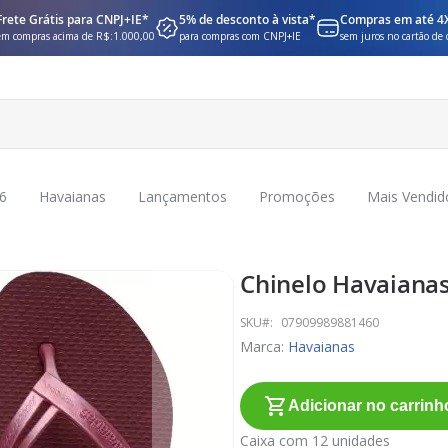
Frete Grátis para CNPJ+IE*
5% de desconto à vista*
Compras em até 4
em compras acima de R$:1.000,00
para compras com CNPJ+IE
sem juros no cartão de 
6
Havaianas
Lançamentos
Promoções
Mais Vendid
Chinelo Havaiana
SKU
07909989881460
Marca:
Havaianas
Adicionar no carrinh
Caixa com 12 unidades