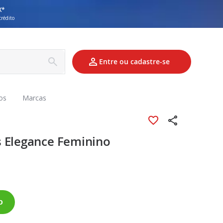
X*
crédito
Entre ou cadastre-se
os
Marcas
s Elegance Feminino
o