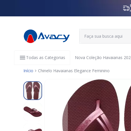
Todas as Categorias
Nova Coleção Havaianas 202
Início
Chinelo Havaianas Elegance Feminino
Pular
para
o
final
da
Galeria
de
imagens