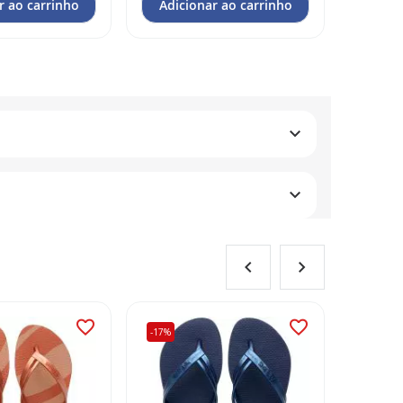
r ao carrinho
Adicionar ao carrinho
Adic
-17%
-17%