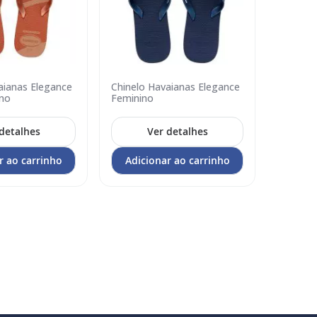
aianas Elegance
Chinelo Havaianas Elegance
Chinelo
Adicionar
Adicion
ino
Feminino
Print F
no
no
carrinho
carrin
detalhes
Ver detalhes
r ao carrinho
Adicionar ao carrinho
Adic