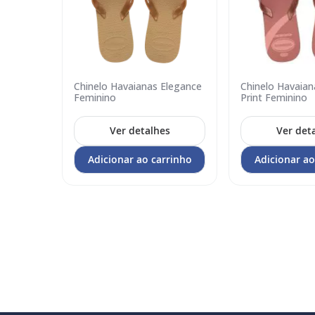
Elegance
Chinelo Havaianas Elegance
Chinelo Havaian
Adicionar
Adicionar
Feminino
Print Feminino
no
no
carrinho
carrinho
s
Ver detalhes
Ver det
rrinho
Adicionar ao carrinho
Adicionar ao