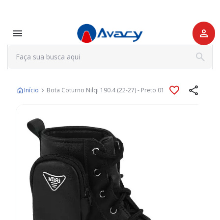
Início
Bota Coturno Nilqi 190.4 (22-27) - Preto 01
Pular
para
o
final
da
Galeria
de
imagens