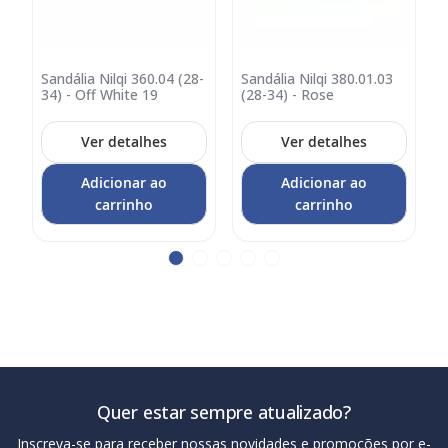
-
Sandália Nilqi 360.04 (28-
Sandália Nilqi 380.01.03
S
Adicionar
Adicionar
A
34) - Off White 19
(28-34) - Rose
(
no
no
carrinho
carrinho
c
Ver detalhes
Ver detalhes
Adicionar ao
Adicionar ao
carrinho
carrinho
Quer estar sempre atualizado?
Inscreva-se para receber nossas novidades e promoções por e-