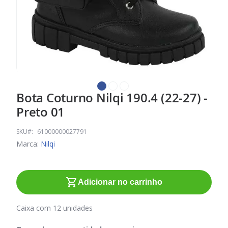
Bota Coturno Nilqi 190.4 (22-27) -
Saltar
para
Preto 01
o
início
SKU
61000000027791
da
Marca:
Nilqi
Galeria
de
imagens
Adicionar no carrinho
Caixa com 12 unidades