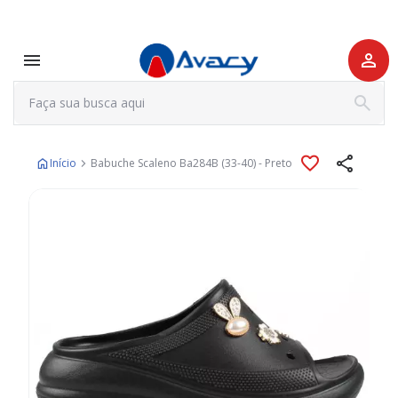
Início
Babuche Scaleno Ba284B (33-40) - Preto
Pular
para
o
final
da
Galeria
de
imagens