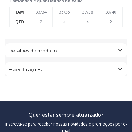
Tamanhos e quantidades na caixa
TAM
33/34
35/36
37/38
39/40
QTD
2
4
4
2
Detalhes do produto
Especificações
Quer estar sempre atualizado?
Inscreva-se para receber nossas novidades e promoções por e-
mail