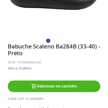
Babuche Scaleno Ba284B (33-40) -
Saltar
para
Preto
o
início
SKU
61000000027280
da
Marca:
Scaleno
Galeria
de
imagens
Adicionar no carrinho
Caixa com 12 unidades