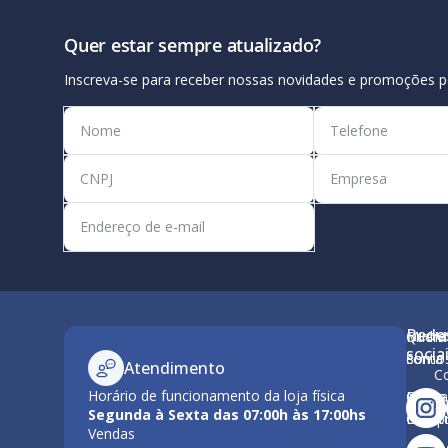
Quer estar sempre atualizado?
Inscreva-se para receber nossas novidades e promoções p
Rede
Minha
Quem
M
socia
conta
Somo
Atendimento
C
Horário de funcionamento da loja física
Como
Nossa
Po
Segunda à Sexta das 07:00h às 17:00hs
Compr
Estrut
Vendas