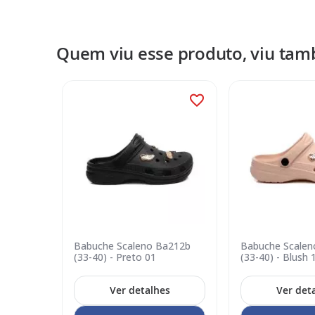
Galeria
de
imagens
Quem viu esse produto, viu ta
uvem
Babuche Scaleno Ba212b
Babuche Scalen
arrom 13
(33-40) - Preto 01
(33-40) - Blush 
s
Ver detalhes
Ver det