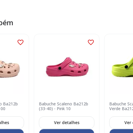
mbém
o Ba212b
Babuche Scaleno Ba212b
Babuche Sca
100
(33-40) - Pink 10
Verde Ba21
alhes
Ver detalhes
Ver 