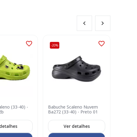
-20%
-25%
leno (33-40) -
Babuche Scaleno Nuvem
Babuch
2b
Ba272 (33-40) - Preto 01
Ba272b 
detalhes
Ver detalhes