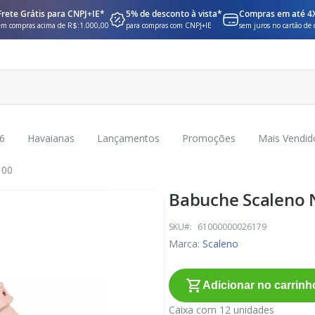
Frete Grátis para CNPJ+IE*
5% de desconto à vista*
Compras em até 4
em compras acima de R$:1.000,00
para compras com CNPJ+IE
sem juros no cartão de 
6
Havaianas
Lançamentos
Promoções
Mais Vendid
100
Babuche Scaleno N
SKU
61000000026179
Marca:
Scaleno
Adicionar no carrinh
Caixa com 12 unidades