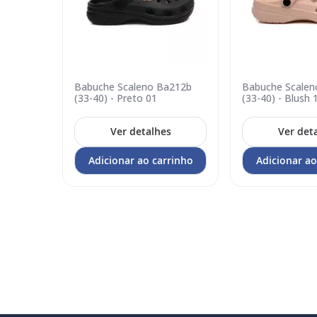
uvem
Babuche Scaleno Ba212b
Babuche Scalen
Adicionar
Adicionar
arrom 13
(33-40) - Preto 01
(33-40) - Blush 
no
no
carrinho
carrinho
s
Ver detalhes
Ver det
rrinho
Adicionar ao carrinho
Adicionar ao