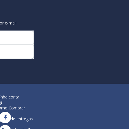
or e-mail
s
inha conta
is
s
omo Comprar
lítica de entregas
ar
ura