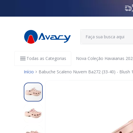
Todas as Categorias
Nova Coleção Havaianas 202
Início
Babuche Scaleno Nuvem Ba272 (33-40) - Blush 
Pular
para
o
final
da
Galeria
de
imagens