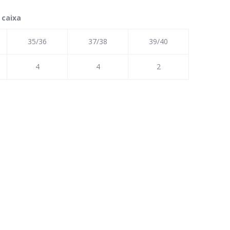
 caixa
35/36
37/38
39/40
4
4
2