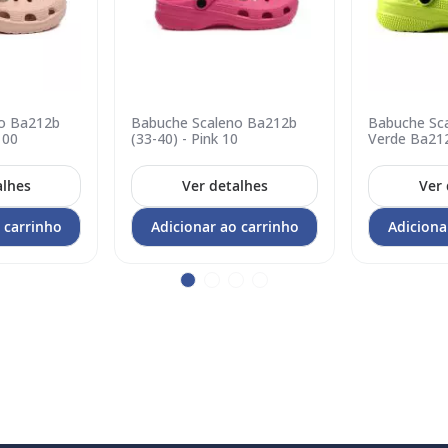
o Ba212b
Babuche Scaleno Ba212b
Babuche Sca
Adicionar
Adicionar
100
(33-40) - Pink 10
Verde Ba21
no
no
carrinho
carrinho
alhes
Ver detalhes
Ver 
 carrinho
Adicionar ao carrinho
Adiciona