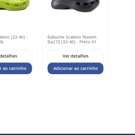
leno (33-40) -
Babuche Scaleno Nuvem
Babuch
Adicionar
Adicion
2b
Ba272 (33-40) - Preto 01
Ba272b 
no
no
carrinho
carrin
detalhes
Ver detalhes
r ao carrinho
Adicionar ao carrinho
Adic