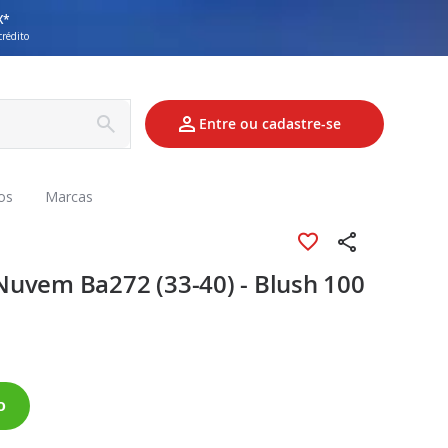
X*
crédito
Entre ou cadastre-se
os
Marcas
uvem Ba272 (33-40) - Blush 100
o