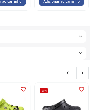
r ao carrinho
Adicionar ao carrinho
Adic
-20%
-25%