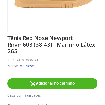
Tênis Red Nose Newport
Saltar
para
Rnvm603 (38-43) - Marinho Látex
o
265
início
da
SKU
61000000026616
Galeria
Marca:
Red Nose
de
imagens
Adicionar no carrinho
Caixa com 9 unidades