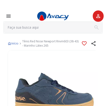
Tênis Red Nose Newport Rnvm603 (38-43)
Início
- Marinho Látex 265
Pular
para
o
final
da
Galeria
de
imagens