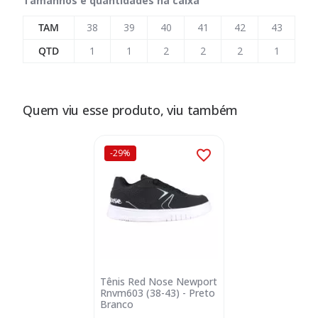
Tamanhos e quantidades na caixa
TAM
38
39
40
41
42
43
QTD
1
1
2
2
2
1
Quem viu esse produto, viu também
-29%
Tênis Red Nose Newport
Rnvm603 (38-43) - Preto
Branco