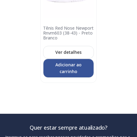
Tênis Red Nose Newport
Adicionar
Rnvm603 (38-43) - Preto
no
Branco
carrinho
Ver detalhes
Adicionar ao
carrinho
Quer estar sempre atualizado?