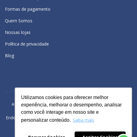
Formas de pagamento
Quem Somos
Nossas lojas
Política de privacidade
Blog
Utilizamos cookies para oferecer melhor
Utilizamos cookies para oferecer melhor
Avacy Distribuidora e Comércio de Calçados Ltda | CNPJ:
experiência, melhorar o desempenho, analisar
experiência, melhorar o desempenho, analisar
61.234.829/0001-43
como você interage em nosso site e
como você interage em nosso site e
Endereço: Rua Gomes Cardim, 235, Bairro: Brás, São Paulo -SP
Saiba mais
Saiba mais
personalizar conteúdo.
personalizar conteúdo.
Powered by