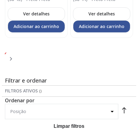
Ver detalhes
Ver detalhes
Adicionar ao carrinho
Adicionar ao carrinho
Página
Página
Página
Página
Você
Página
1
2
3
4
5
esta
lendo
a
Filtrar e ordenar
pagina
FILTROS ATIVOS
Ordenar por
Limpar filtros