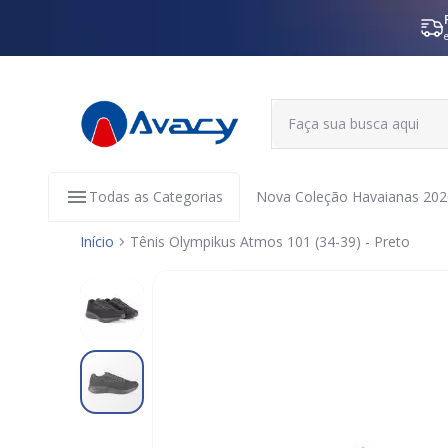
Todas as Categorias
Nova Coleção Havaianas 202
Início
Tênis Olympikus Atmos 101 (34-39) - Preto
Pular
para
o
final
da
Galeria
de
imagens