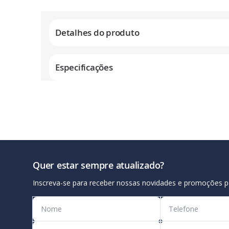
Galeria
de
Detalhes do produto
imagens
Especificações
Quer estar sempre atualizado?
Inscreva-se para receber nossas novidades e promoções p