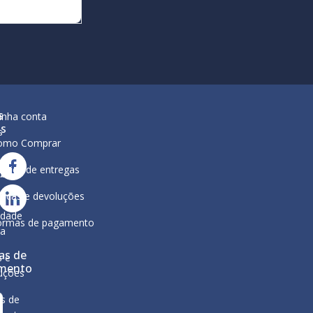
s
inha conta
is
s
omo Comprar
lítica de entregas
ar
ura
ocas e devoluções
a
ca de
idade
ormas de pagamento
ga
as de
s e
mento
uções
s de