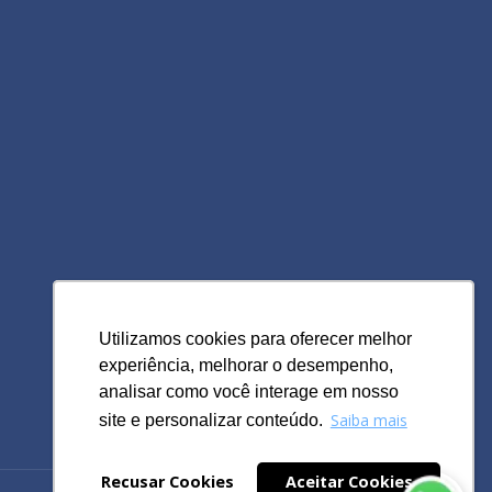
Utilizamos cookies para oferecer melhor
Utilizamos cookies para oferecer melhor
experiência, melhorar o desempenho,
experiência, melhorar o desempenho,
analisar como você interage em nosso
analisar como você interage em nosso
Saiba mais
Saiba mais
site e personalizar conteúdo.
site e personalizar conteúdo.
Recusar Cookies
Recusar Cookies
Aceitar Cookies
Aceitar Cookies