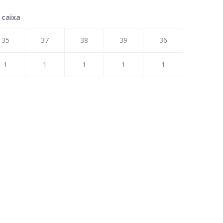
 caixa
35
37
38
39
36
1
1
1
1
1