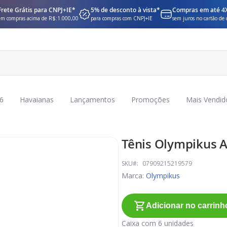
Frete Grátis para CNPJ+IE*
5% de desconto à vista*
Compras em até 4
em compras acima de R$:1.000,00
para compras com CNPJ+IE
sem juros no cartão de 
6
Havaianas
Lançamentos
Promoções
Mais Vendid
Tênis Olympikus A
SKU
07909215219579
Marca:
Olympikus
Adicionar no carrinh
Caixa com 6 unidades