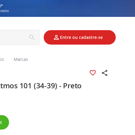
X*
crédito
Entre ou cadastre-se
os
Marcas
tmos 101 (34-39) - Preto
o