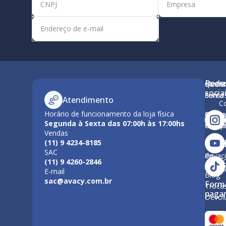
Rede
Minha
Quem
M
socia
conta
Somo
Atendimento
C
Horário de funcionamento da loja física
Como
Nossa
Po
Segunda à Sexta das 07:00h às 17:00hs
Compr
Estrut
Vendas
Tr
(11) 9 4234-8185
Polític
Políti
SAC
de
Privac
F
(11) 9 4260-2846
Entre
E-mail
Blog
sac@avacy.com.br
Form
Troca
paga
Devol
Forma