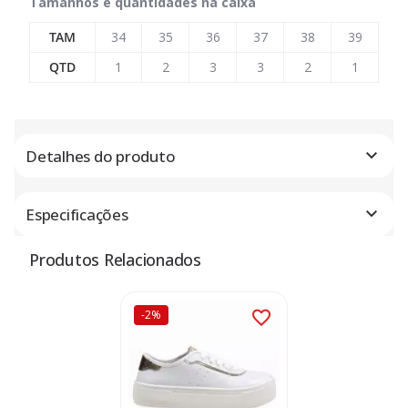
Tamanhos e quantidades na caixa
TAM
34
35
36
37
38
39
QTD
1
2
3
3
2
1
Detalhes do produto
Especificações
Produtos Relacionados
-2%