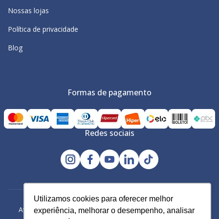
Nossas lojas
Política de privacidade
Blog
Formas de pagamento
Redes sociais
Utilizamos cookies para oferecer melhor
Utilizamos cookies para oferecer melhor
Avacy Distribuidora e Comércio de Calçados Ltda | CNPJ:
experiência, melhorar o desempenho, analisar
experiência, melhorar o desempenho, analisar