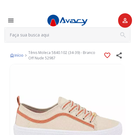
Tênis Moleca 5840.102 (34-39) - Branco
Início
Off Nude 52987
Pular
para
o
final
da
Galeria
de
imagens