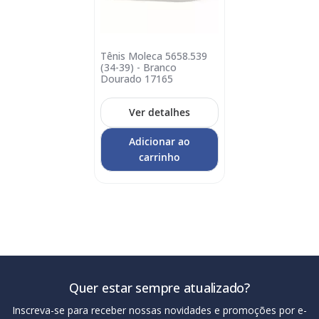
Tênis Moleca 5658.539
Adicionar
(34-39) - Branco
no
Dourado 17165
carrinho
Ver detalhes
Adicionar ao
carrinho
Quer estar sempre atualizado?
Inscreva-se para receber nossas novidades e promoções por e-