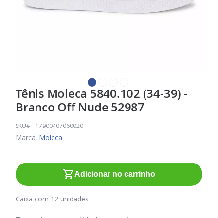
Tênis Moleca 5840.102 (34-39) -
Saltar
para
Branco Off Nude 52987
o
início
SKU
17900407060020
da
Marca:
Moleca
Galeria
de
imagens
Adicionar no carrinho
Caixa com 12 unidades