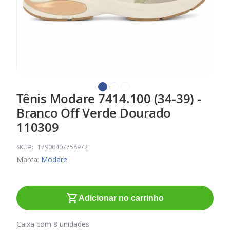
Tênis Modare 7414.100 (34-39) -
Saltar
para
Branco Off Verde Dourado
o
110309
início
da
SKU
17900407758972
Galeria
Marca:
Modare
de
imagens
Adicionar no carrinho
Caixa com 8 unidades