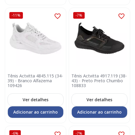
-11%
-7%
Tênis Actvitta 4845.115 (34-
Tênis Actvitta 4917.119 (38-
39) - Branco Alfazema
43) - Preto Preto Chumbo
109426
108833
Ver detalhes
Ver detalhes
Adicionar ao carrinho
Adicionar ao carrinho
-6%
-7%