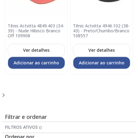
Tênis Actvitta 4849.403 (34-
Tênis Actvitta 4946.102 (38-
39) - Nude Hibisco Branco
43) - Preto/Chumbo/Branco
Off 109908
108557
Ver detalhes
Ver detalhes
Adicionar ao carrinho
Adicionar ao carrinho
Página
Você
Página
1
2
esta
lendo
a
Filtrar e ordenar
pagina
FILTROS ATIVOS
Ordenar por