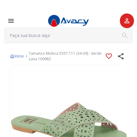
Tamanco Moleca 5557.111 (34-39) - Verde
Início
Luna 100983
Pular
para
o
final
da
Galeria
de
imagens