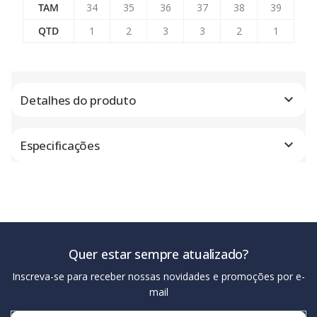
TAM
34
35
36
37
38
39
QTD
1
2
3
3
2
1
Detalhes do produto
Especificações
Quer estar sempre atualizado?
Inscreva-se para receber nossas novidades e promoções por e-
mail