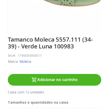
Tamanco Moleca 5557.111 (34-
Saltar
para
39) - Verde Luna 100983
o
início
SKU
17900350930517
da
Marca:
Moleca
Galeria
de
imagens
Adicionar no carrinho
Caixa com 12 unidades
Tamanhos e quantidades na caixa