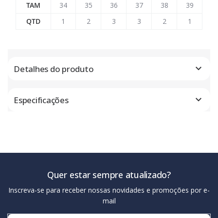
TAM
34
35
36
37
38
39
QTD
1
2
3
3
2
1
Detalhes do produto
Especificações
Quer estar sempre atualizado?
Inscreva-se para receber nossas novidades e promoções por e-
mail