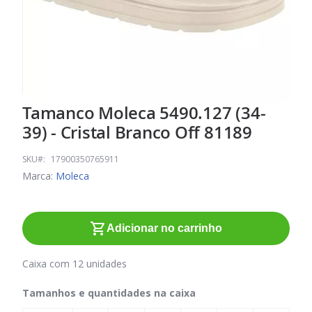
Tamanco Moleca 5490.127 (34-
Saltar
para
39) - Cristal Branco Off 81189
o
início
SKU
17900350765911
da
Marca:
Moleca
Galeria
de
imagens
Adicionar no carrinho
Caixa com 12 unidades
Tamanhos e quantidades na caixa