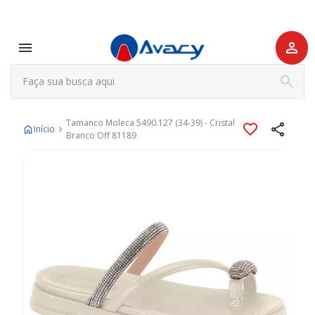
Tamanco Moleca 5490.127 (34-39) - Cristal
Início
Branco Off 81189
Pular
para
o
final
da
Galeria
de
imagens