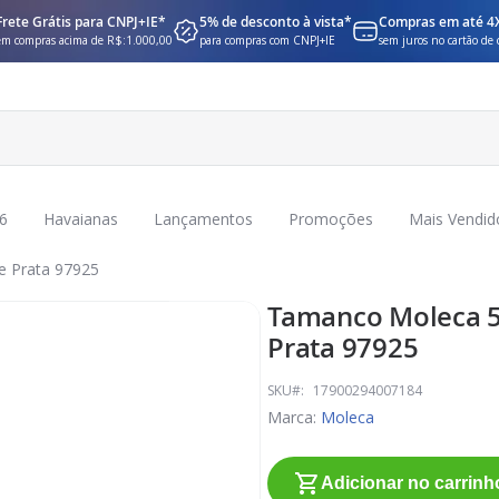
Frete Grátis para CNPJ+IE*
5% de desconto à vista*
Compras em até 4
em compras acima de R$:1.000,00
para compras com CNPJ+IE
sem juros no cartão de 
6
Havaianas
Lançamentos
Promoções
Mais Vendid
e Prata 97925
Tamanco Moleca 54
Prata 97925
SKU
17900294007184
Marca:
Moleca
Adicionar no carrinh