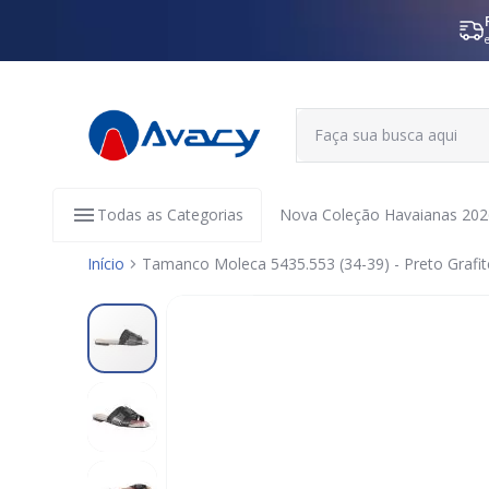
Todas as Categorias
Nova Coleção Havaianas 202
Início
Tamanco Moleca 5435.553 (34-39) - Preto Grafit
Pular
para
o
final
da
Galeria
de
imagens