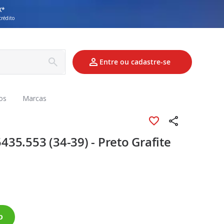
X*
crédito
Entre ou cadastre-se
os
Marcas
35.553 (34-39) - Preto Grafite
o