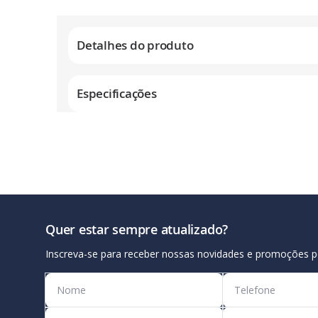
Galeria
de
Detalhes do produto
imagens
Especificações
Quer estar sempre atualizado?
Inscreva-se para receber nossas novidades e promoções p