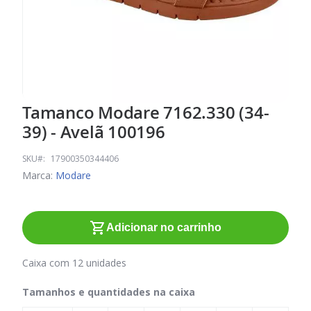
Tamanco Modare 7162.330 (34-
Saltar
para
39) - Avelã 100196
o
início
SKU
17900350344406
da
Marca:
Modare
Galeria
de
imagens
Adicionar no carrinho
Caixa com 12 unidades
Tamanhos e quantidades na caixa