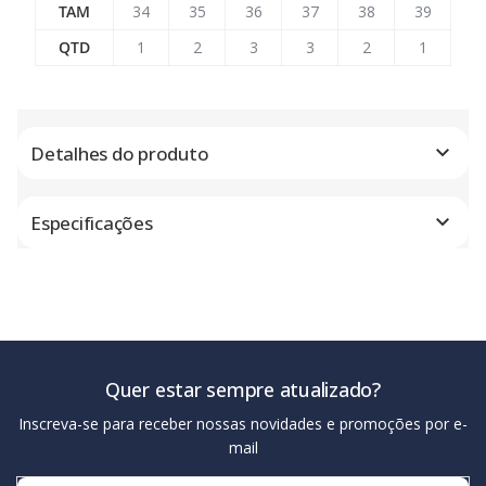
TAM
34
35
36
37
38
39
QTD
1
2
3
3
2
1
Detalhes do produto
Especificações
Quer estar sempre atualizado?
Inscreva-se para receber nossas novidades e promoções por e-
mail