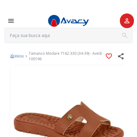
Tamanco Modare 7162.330 (34-39) - Avelã
Início
100196
Pular
para
o
final
da
Galeria
de
imagens