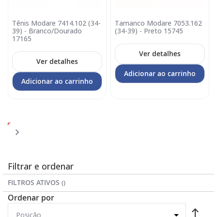
Tênis Modare 7414.102 (34-
Tamanco Modare 7053.162
39) - Branco/Dourado
(34-39) - Preto 15745
17165
Ver detalhes
Ver detalhes
Adicionar ao carrinho
Adicionar ao carrinho
Página
Página
Página
Página
Você
Página
1
2
3
4
5
esta
lendo
a
Filtrar e ordenar
pagina
FILTROS ATIVOS
Ordenar por