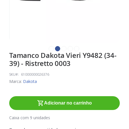
Tamanco Dakota Vieri Y9482 (34-
Saltar
para
39) - Ristretto 0003
o
início
SKU
61000000026376
da
Marca:
Dakota
Galeria
de
imagens
Adicionar no carrinho
Caixa com 9 unidades