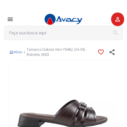
Tamanco Dakota Vieri Y9482 (34-39) -
Início
Ristretto 0003
Pular
para
o
final
da
Galeria
de
imagens