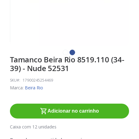
Tamanco Beira Rio 8519.110 (34-
Saltar
para
39) - Nude 52531
o
início
SKU
17900245254469
da
Marca:
Beira Rio
Galeria
de
imagens
Adicionar no carrinho
Caixa com 12 unidades