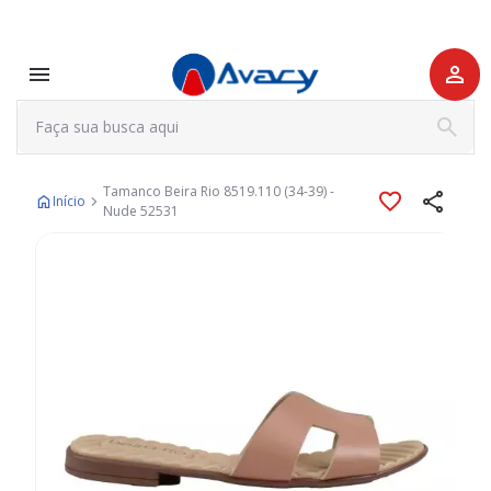
Tamanco Beira Rio 8519.110 (34-39) -
Início
Nude 52531
Pular
para
o
final
da
Galeria
de
imagens