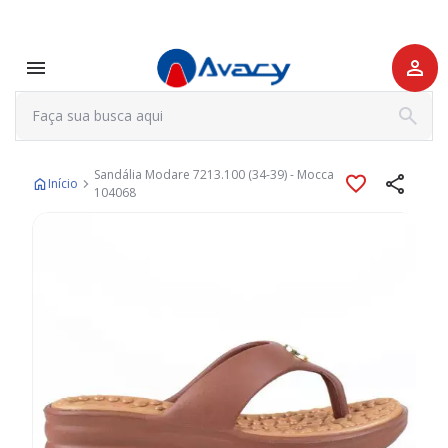
Sandália Modare 7213.100 (34-39) - Mocca
Início
104068
Pular
para
o
final
da
Galeria
de
imagens