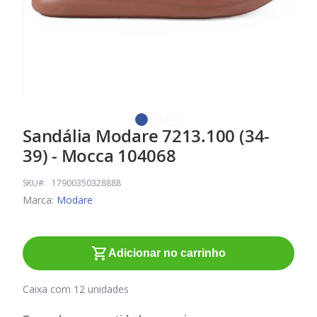
Sandália Modare 7213.100 (34-
Saltar
para
39) - Mocca 104068
o
início
SKU
17900350328888
da
Marca:
Modare
Galeria
de
imagens
Adicionar no carrinho
Caixa com 12 unidades