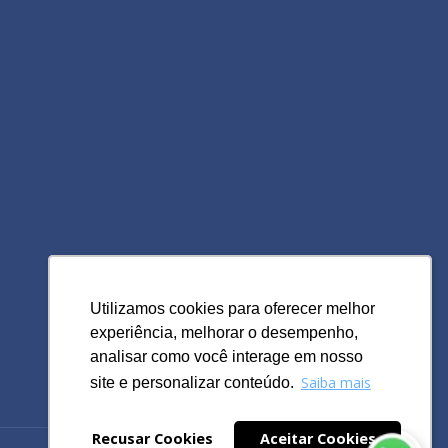
Utilizamos cookies para oferecer melhor
Utilizamos cookies para oferecer melhor
experiência, melhorar o desempenho,
experiência, melhorar o desempenho,
analisar como você interage em nosso
analisar como você interage em nosso
Saiba mais
Saiba mais
site e personalizar conteúdo.
site e personalizar conteúdo.
Recusar Cookies
Recusar Cookies
Aceitar Cookies
Aceitar Cookies