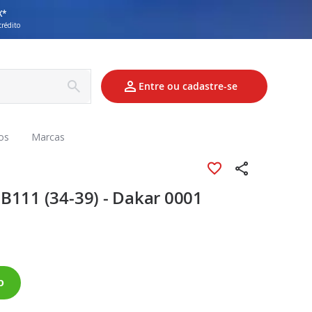
X*
crédito
Entre ou cadastre-se
os
Marcas
B111 (34-39) - Dakar 0001
o