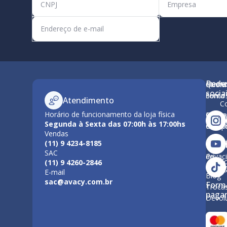
Rede
Minha
Quem
M
socia
conta
Somo
Atendimento
C
Horário de funcionamento da loja física
Como
Nossa
Po
Segunda à Sexta das 07:00h às 17:00hs
Compr
Estrut
Vendas
Tr
(11) 9 4234-8185
Polític
Políti
SAC
de
Privac
F
(11) 9 4260-2846
Entre
E-mail
Blog
sac@avacy.com.br
Form
Troca
paga
Devol
Forma