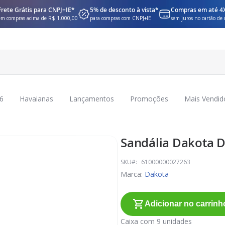
Frete Grátis para CNPJ+IE*
5% de desconto à vista*
Compras em até 4
em compras acima de R$:1.000,00
para compras com CNPJ+IE
sem juros no cartão de 
6
Havaianas
Lançamentos
Promoções
Mais Vendid
Sandália Dakota D
SKU
61000000027263
Marca:
Dakota
Adicionar no carrinh
Caixa com 9 unidades