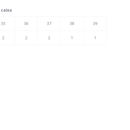
 caixa
35
36
37
38
39
2
2
2
1
1