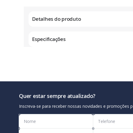
Galeria
de
Detalhes do produto
imagens
Especificações
Quer estar sempre atualizado?
Inscreva-se para receber nossas novidades e promoções p