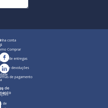
s
inha conta
is
s
omo Comprar
lítica de entregas
ar
ura
ocas e devoluções
a
ca de
idade
ormas de pagamento
ga
as de
s e
mento
uções
s de