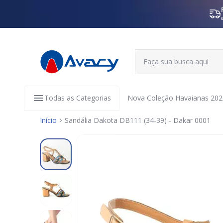
Todas as Categorias
Nova Coleção Havaianas 202
Início
Sandália Dakota DB111 (34-39) - Dakar 0001
Pular
para
o
final
da
Galeria
de
imagens