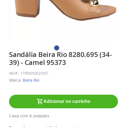
Sandália Beira Rio 8280.695 (34-
Saltar
para
39) - Camel 95373
o
início
SKU
17900350522927
da
Marca:
Beira Rio
Galeria
de
imagens
Adicionar no carrinho
Caixa com 8 unidades