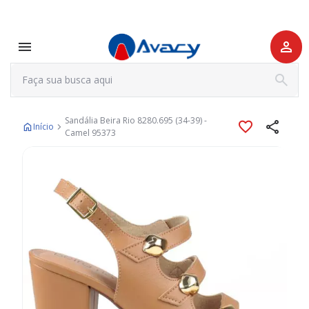
Sandália Beira Rio 8280.695 (34-39) -
Início
Camel 95373
Pular
para
o
final
da
Galeria
de
imagens