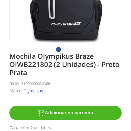
Mochila Olympikus Braze
Saltar
para
OIWB221802 (2 Unidades) - Preto
o
Prata
início
da
SKU
61000000020366
Galeria
Marca:
Olympikus
de
imagens
Adicionar no carrinho
Caixa com 2 unidades