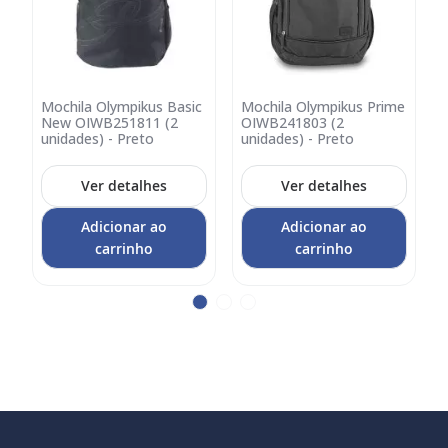
Mochila Olympikus Basic
Mochila Olympikus Prime
Adicionar
Adicionar
A
2
New OIWB251811 (2
OIWB241803 (2
no
no
unidades) - Preto
unidades) - Preto
carrinho
carrinho
c
Ver detalhes
Ver detalhes
Adicionar ao
Adicionar ao
carrinho
carrinho