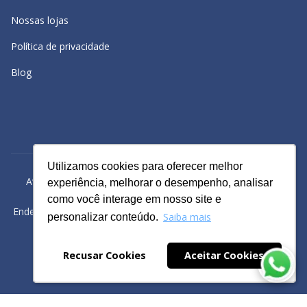
Nossas lojas
Política de privacidade
Blog
Utilizamos cookies para oferecer melhor
Utilizamos cookies para oferecer melhor
Avacy Distribuidora e Comércio de Calçados Ltda | CNPJ:
experiência, melhorar o desempenho, analisar
experiência, melhorar o desempenho, analisar
61.234.829/0001-43
como você interage em nosso site e
como você interage em nosso site e
Endereço: Rua Gomes Cardim, 235, Bairro: Brás, São Paulo -SP
Saiba mais
Saiba mais
personalizar conteúdo.
personalizar conteúdo.
Powered by
Recusar Cookies
Recusar Cookies
Aceitar Cookies
Aceitar Cookies