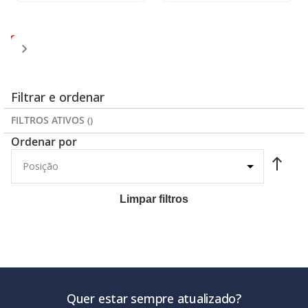
Página
Página
Página
Página
Você
Página
1
2
3
4
5
esta
lendo
a
Filtrar e ordenar
pagina
FILTROS ATIVOS
Ordenar por
Limpar filtros
Quer estar sempre atualizado?