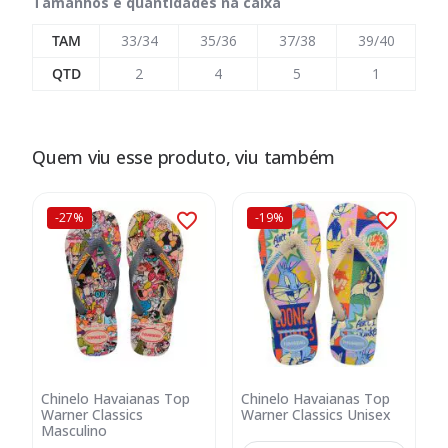
Tamanhos e quantidades na caixa
TAM
33/34
35/36
37/38
39/40
QTD
2
4
5
1
Quem viu esse produto, viu também
-27%
-19%
Chinelo Havaianas Top
Chinelo Havaianas Top
Warner Classics
Warner Classics Unisex
Masculino