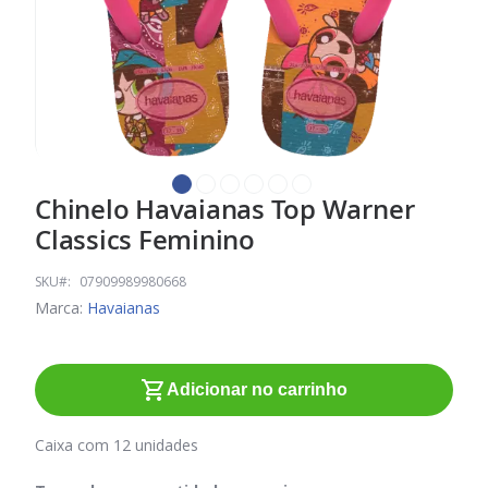
Chinelo Havaianas Top Warner
Saltar
para
Classics Feminino
o
início
SKU
07909989980668
da
Marca:
Havaianas
Galeria
de
imagens
Adicionar no carrinho
Caixa com 12 unidades