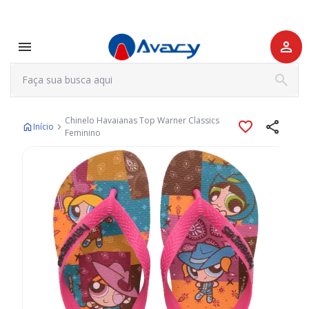
Chinelo Havaianas Top Warner Classics
Início
Feminino
Pular
para
o
final
da
Galeria
de
imagens