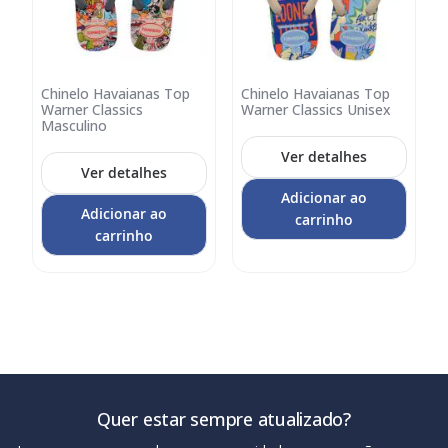
Chinelo Havaianas Top
Chinelo Havaianas Top
Adicionar
Adicionar
Warner Classics
Warner Classics Unisex
no
no
Masculino
carrinho
carrinho
Ver detalhes
Ver detalhes
Adicionar ao
Adicionar ao
carrinho
carrinho
Quer estar sempre atualizado?